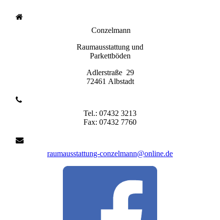
Conzelmann
Raumausstattung und
Parkettböden
Adlerstraße 29
72461 Albstadt
Tel.: 07432 3213
Fax: 07432 7760
raumausstattung-conzelmann@online.de