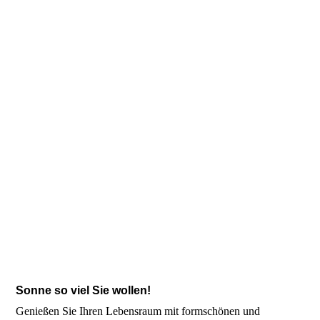
8c37672d-149e-4755-bf9a-01be38f8ef91
Sonne so viel Sie wollen!
Genießen Sie Ihren Lebensraum mit formschönen und